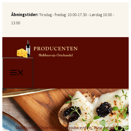
Åbningstider:
Tirsdag - fredag: 10.00-17.30 - Lørdag 10.00 -
13.00
Skibhusvejs Ostehandel – Producenten, hvor smag