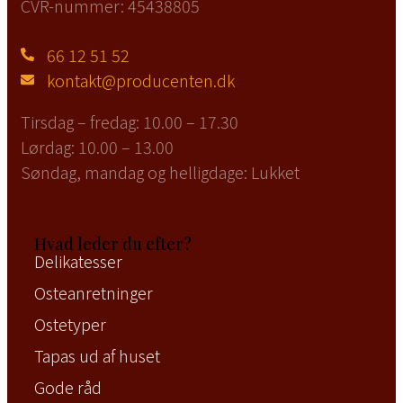
CVR-nummer: 45438805
66 12 51 52
kontakt@producenten.dk
Tirsdag – fredag: ​10.00 – 17.30
Lørdag:
10.00 – 13.00
Søndag, mandag og helligdage:
Lukket
Hvad leder du efter?
Delikatesser
Osteanretninger
Ostetyper
Tapas ud af huset
Gode råd