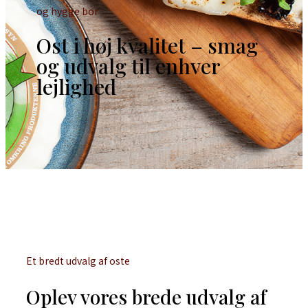
og hygge bor
Ost i høj kvalitet – smag
og udvalg til enhver
lejlighed
Et bredt udvalg af oste
Oplev vores brede udvalg af