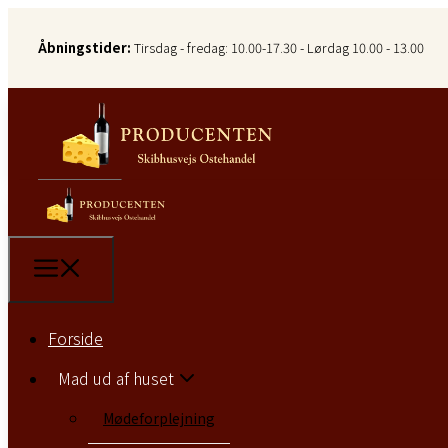
Åbningstider:
Tirsdag - fredag: 10.00-17.30 - Lørdag 10.00 - 13.00
Forside
Forside
Mad ud af huset
Mad ud af huset
Mødeforplejning
Mødeforplejning
Mad ud af huset