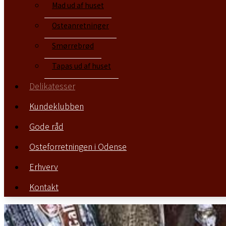
Mad ud af huset
Osteanretninger
Osteanretninger
Smørrebrød
Smørrebrød
Tapas ud af huset
Tapas ud af huset
Delikatesser
Delikatesser
Kundeklubben
Kundeklubben
Gode råd
Gode råd
Osteforretningen i Odense
Osteforretningen i Odense
Erhverv
Erhverv
Kontakt
Kontakt